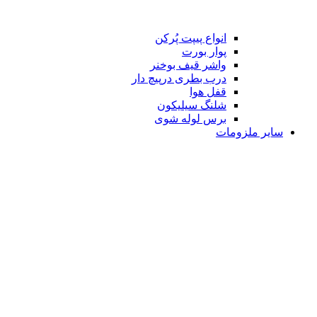
انواع پیپت پُرکن
پوار بورت
واشر قیف بوخنر
درب بطری درپیچ دار
قفل هوا
شلنگ سیلیکون
برس لوله شوی
سایر ملزومات