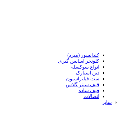
کندانسور (مبرد)
کلونجر اسانس گیری
انواع سوکسله
دین استارک
ست فیلتراسیون
قیف سنتر گلاس
قیف ساده
اتصالات
سایر