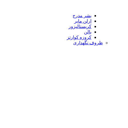
بشر مدرج
ارلن مایر
کریستالیزور
بالن
کروزه کوارتز
ظروف نگهداری