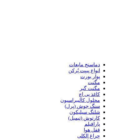
دماسنج مایعات
انواع پیپت پُرکن
پوار بورت
مگنت
مگنت گیر
کاغذ پی اچ
محلول کالیبراسیون
سنگ جوش (پرل)
شلنگ سیلیکون
کارتوش (تیمبل)
پارافیلم
قفل هوا
چراغ الکلی