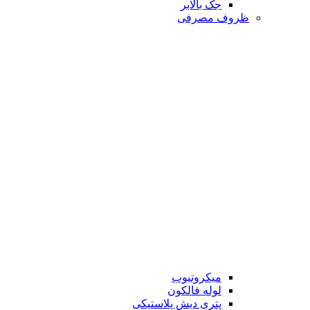
جک بالابر
ظروف مصرفی
میکروتیوب
لوله فالکون
پتری دیش پلاستیکی