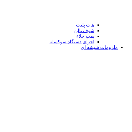
هات پلیت
شوف بالن
پمپ خلاء
اجزای دستگاه سوکسله
ملزومات شیشه ای