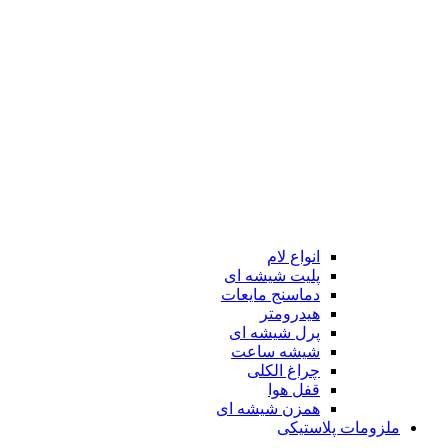
انواع لام
پلیت شیشه ای
دماسنج مایعات
هیدرومتر
پرل شیشه ای
شیشه ساعت
چراغ الکلی
قفل هوا
همزن شیشه ای
ملزومات پلاستیکی