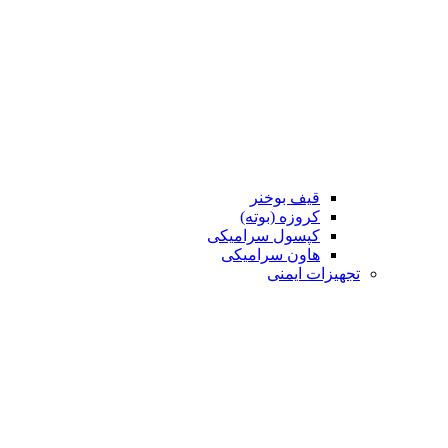
قیف بوخنر
کروزه (بوته)
کپسول سرامیکی
هاون سرامیکی
تجهیزات ایمنی