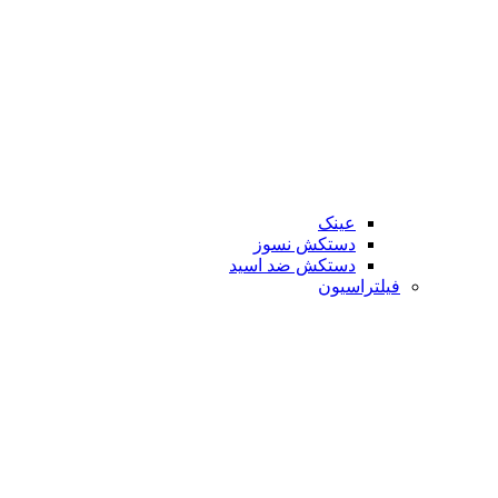
عینک
دستکش نسوز
دستکش ضد اسید
فیلتراسیون