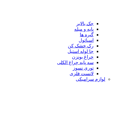
جک بالابر
پایه و میله
گیره ها
اسپاتول
رک خشک کن
جا لوله استیل
چراغ بونزن
سه پایه چراغ الکلی
توری نسوز
لانست فلزی
لوازم سرامیکی