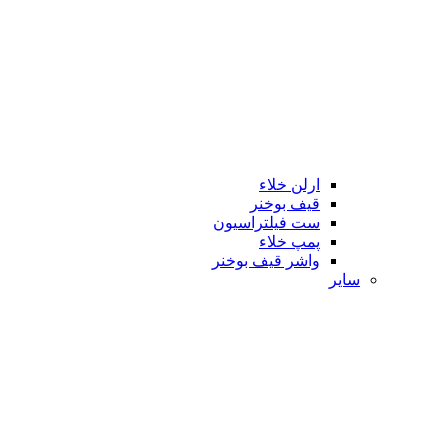
ارلن خلاء
قیف بوخنر
ست فیلتراسیون
پمپ خلاء
واشر قیف بوخنر
سایر