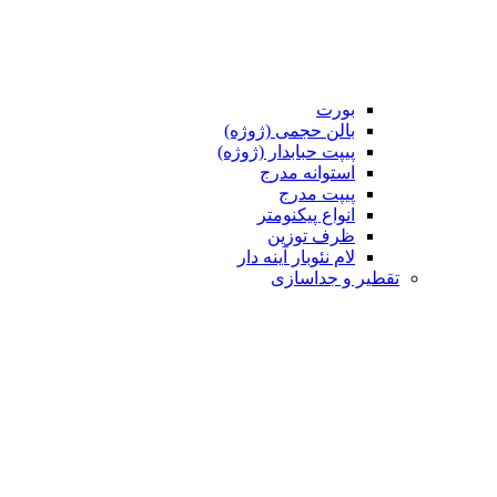
بورت
بالن حجمی (ژوژه)
پیپت حبابدار (ژوژه)
استوانه مدرج
پیپت مدرج
انواع پیکنومتر
ظرف توزین
لام نئوبار آینه دار
تقطیر و جداسازی