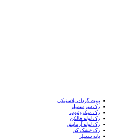
پیپت گردان پلاستیکی
رک سر سمپلر
رک میکروتیوب
رک لوله فالکن
رک لوله آزمایش
رک خشک کن
پایه سمپلر