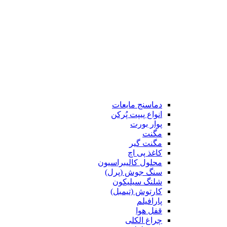
دماسنج مایعات
انواع پیپت پُرکن
پوار بورت
مگنت
مگنت گیر
کاغذ پی اچ
محلول کالیبراسیون
سنگ جوش (پرل)
شلنگ سیلیکون
کارتوش (تیمبل)
پارافیلم
قفل هوا
چراغ الکلی