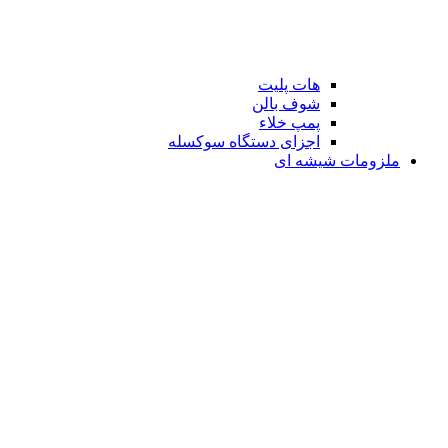
هات پلیت
شوف بالن
پمپ خلاء
اجزای دستگاه سوکسله
ملزومات شیشه ای