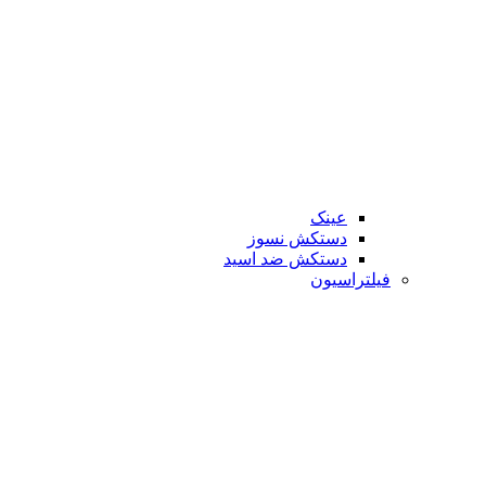
عینک
دستکش نسوز
دستکش ضد اسید
فیلتراسیون