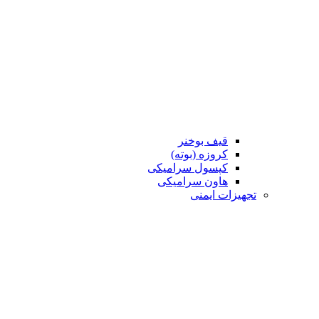
قیف بوخنر
کروزه (بوته)
کپسول سرامیکی
هاون سرامیکی
تجهیزات ایمنی