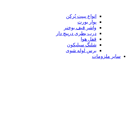
انواع پیپت پُرکن
پوار بورت
واشر قیف بوخنر
درب بطری درپیچ دار
قفل هوا
شلنگ سیلیکون
برس لوله شوی
سایر ملزومات