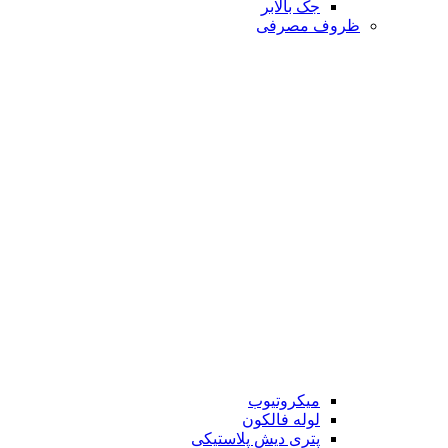
جک بالابر
ظروف مصرفی
میکروتیوب
لوله فالکون
پتری دیش پلاستیکی