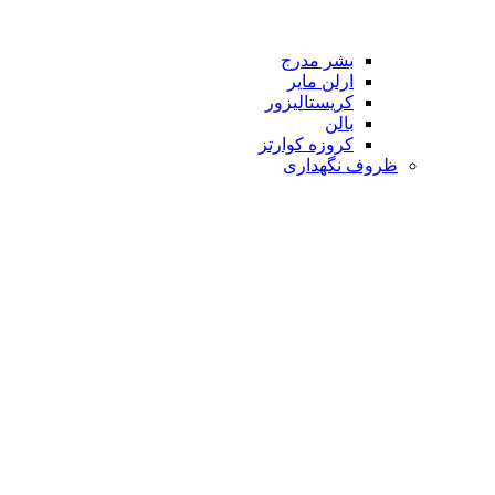
بشر مدرج
ارلن مایر
کریستالیزور
بالن
کروزه کوارتز
ظروف نگهداری