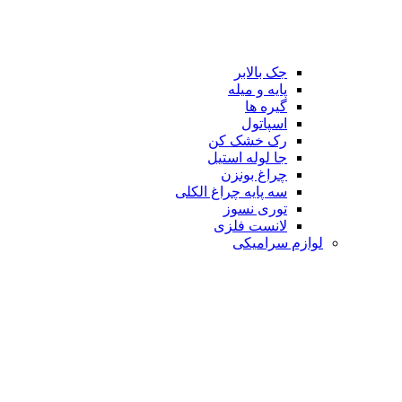
جک بالابر
پایه و میله
گیره ها
اسپاتول
رک خشک کن
جا لوله استیل
چراغ بونزن
سه پایه چراغ الکلی
توری نسوز
لانست فلزی
لوازم سرامیکی