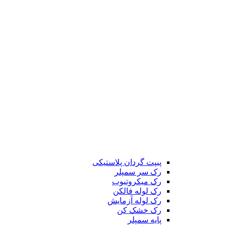
پیپت گردان پلاستیکی
رک سر سمپلر
رک میکروتیوب
رک لوله فالکن
رک لوله آزمایش
رک خشک کن
پایه سمپلر