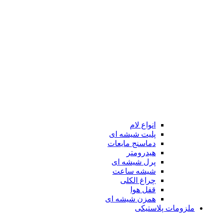
انواع لام
پلیت شیشه ای
دماسنج مایعات
هیدرومتر
پرل شیشه ای
شیشه ساعت
چراغ الکلی
قفل هوا
همزن شیشه ای
ملزومات پلاستیکی