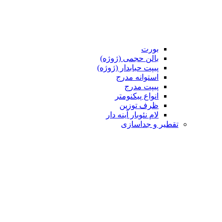
بورت
بالن حجمی (ژوژه)
پیپت حبابدار (ژوژه)
استوانه مدرج
پیپت مدرج
انواع پیکنومتر
ظرف توزین
لام نئوبار آینه دار
تقطیر و جداسازی