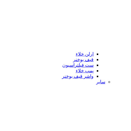
ارلن خلاء
قیف بوخنر
ست فیلتراسیون
پمپ خلاء
واشر قیف بوخنر
سایر