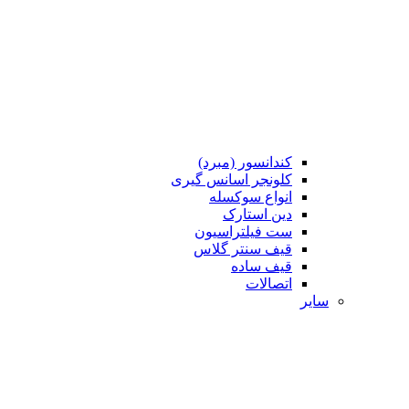
کندانسور (مبرد)
کلونجر اسانس گیری
انواع سوکسله
دین استارک
ست فیلتراسیون
قیف سنتر گلاس
قیف ساده
اتصالات
سایر