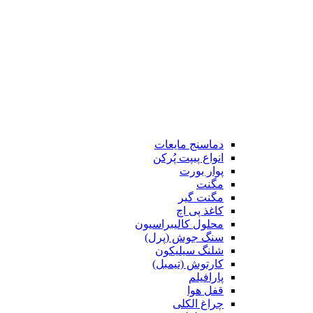
دماسنج مایعات
انواع پیپت پُرکن
پوار بورت
مگنت
مگنت گیر
کاغذ پی اچ
محلول کالیبراسیون
سنگ جوش (پرل)
شلنگ سیلیکون
کارتوش (تیمبل)
پارافیلم
قفل هوا
چراغ الکلی