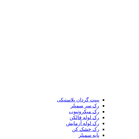
پیپت گردان پلاستیکی
رک سر سمپلر
رک میکروتیوب
رک لوله فالکن
رک لوله آزمایش
رک خشک کن
پایه سمپلر