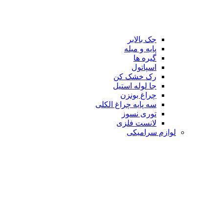
جک بالابر
پایه و میله
گیره ها
اسپاتول
رک خشک کن
جا لوله استیل
چراغ بونزن
سه پایه چراغ الکلی
توری نسوز
لانست فلزی
لوازم سرامیکی