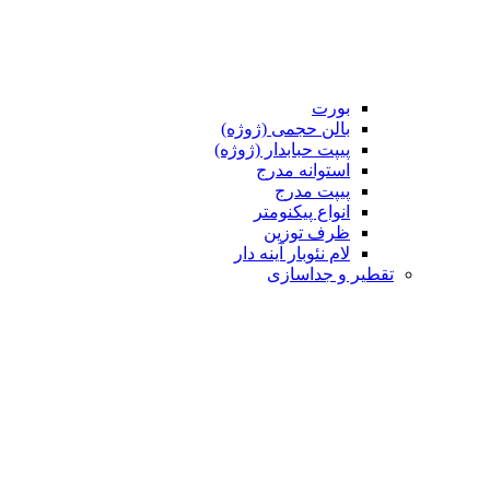
بورت
بالن حجمی (ژوژه)
پیپت حبابدار (ژوژه)
استوانه مدرج
پیپت مدرج
انواع پیکنومتر
ظرف توزین
لام نئوبار آینه دار
تقطیر و جداسازی