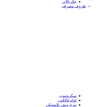
جک بالابر
ظروف مصرفی
میکروتیوب
لوله فالکون
پتری دیش پلاستیکی