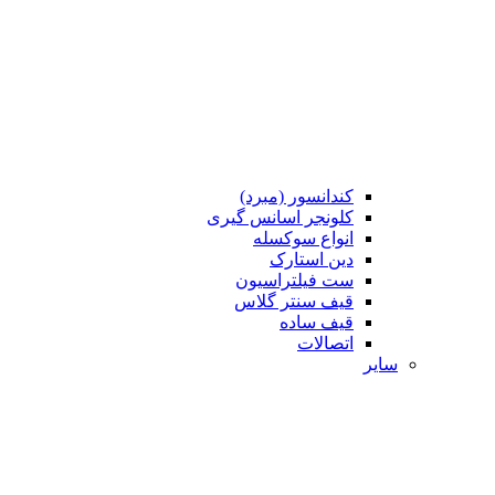
کندانسور (مبرد)
کلونجر اسانس گیری
انواع سوکسله
دین استارک
ست فیلتراسیون
قیف سنتر گلاس
قیف ساده
اتصالات
سایر