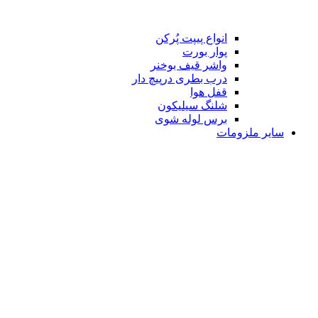
انواع پیپت پُرکن
پوار بورت
واشر قیف بوخنر
درب بطری درپیچ دار
قفل هوا
شلنگ سیلیکون
برس لوله شوی
سایر ملزومات