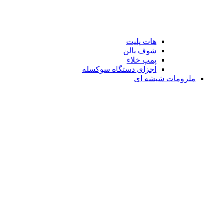
هات پلیت
شوف بالن
پمپ خلاء
اجزای دستگاه سوکسله
ملزومات شیشه ای