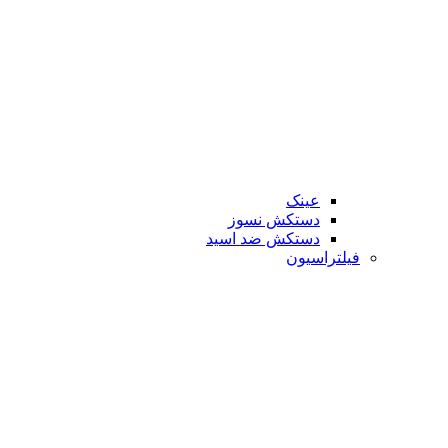
عینک
دستکش نسوز
دستکش ضد اسید
فیلتراسیون