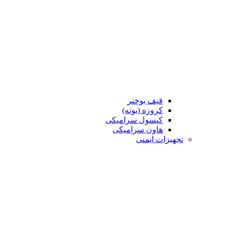
قیف بوخنر
کروزه (بوته)
کپسول سرامیکی
هاون سرامیکی
تجهیزات ایمنی