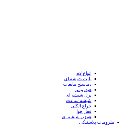
انواع لام
پلیت شیشه ای
دماسنج مایعات
هیدرومتر
پرل شیشه ای
شیشه ساعت
چراغ الکلی
قفل هوا
همزن شیشه ای
ملزومات پلاستیکی