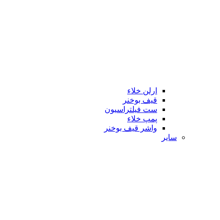
ارلن خلاء
قیف بوخنر
ست فیلتراسیون
پمپ خلاء
واشر قیف بوخنر
سایر