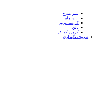
بشر مدرج
ارلن مایر
کریستالیزور
بالن
کروزه کوارتز
ظروف نگهداری