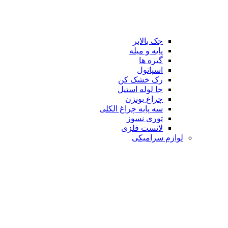
جک بالابر
پایه و میله
گیره ها
اسپاتول
رک خشک کن
جا لوله استیل
چراغ بونزن
سه پایه چراغ الکلی
توری نسوز
لانست فلزی
لوازم سرامیکی