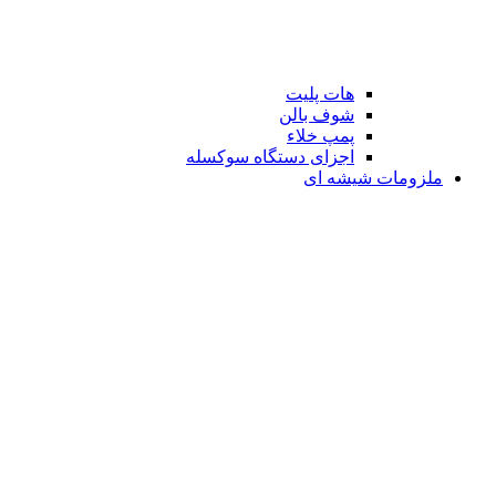
هات پلیت
شوف بالن
پمپ خلاء
اجزای دستگاه سوکسله
ملزومات شیشه ای