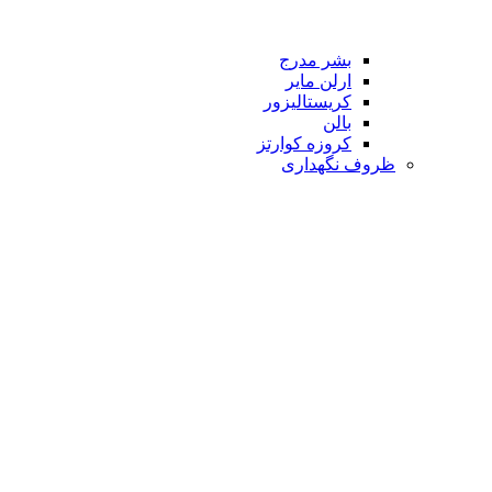
بشر مدرج
ارلن مایر
کریستالیزور
بالن
کروزه کوارتز
ظروف نگهداری