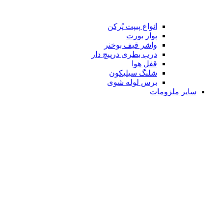
انواع پیپت پُرکن
پوار بورت
واشر قیف بوخنر
درب بطری درپیچ دار
قفل هوا
شلنگ سیلیکون
برس لوله شوی
سایر ملزومات