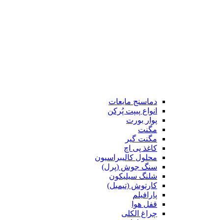
دماسنج مایعات
انواع پیپت پُرکن
پوار بورت
مگنت
مگنت گیر
کاغذ پی اچ
محلول کالیبراسیون
سنگ جوش (پرل)
شلنگ سیلیکون
کارتوش (تیمبل)
پارافیلم
قفل هوا
چراغ الکلی