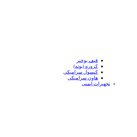
قیف بوخنر
کروزه (بوته)
کپسول سرامیکی
هاون سرامیکی
تجهیزات ایمنی