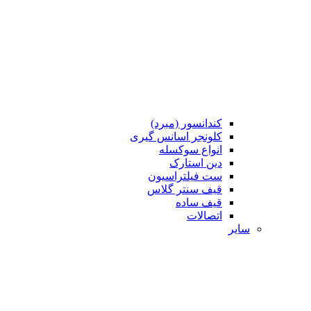
کندانسور (مبرد)
کلونجر اسانس گیری
انواع سوکسله
دین استارک
ست فیلتراسیون
قیف سنتر گلاس
قیف ساده
اتصالات
سایر