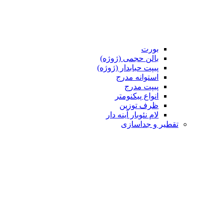
بورت
بالن حجمی (ژوژه)
پیپت حبابدار (ژوژه)
استوانه مدرج
پیپت مدرج
انواع پیکنومتر
ظرف توزین
لام نئوبار آینه دار
تقطیر و جداسازی