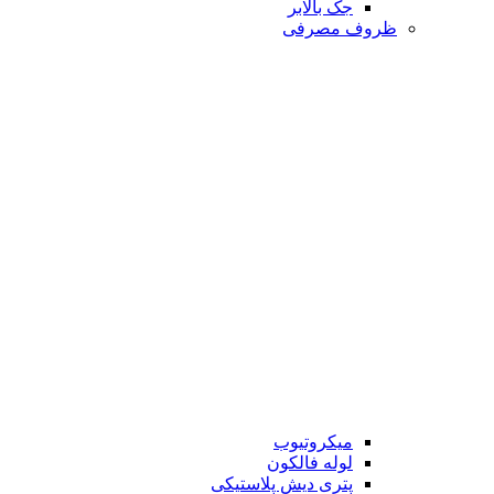
جک بالابر
ظروف مصرفی
میکروتیوب
لوله فالکون
پتری دیش پلاستیکی