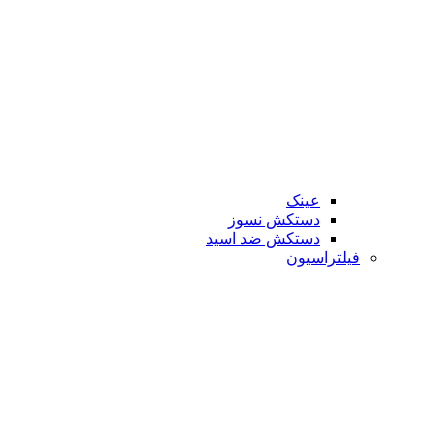
عینک
دستکش نسوز
دستکش ضد اسید
فیلتراسیون