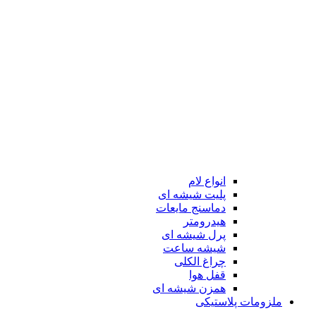
انواع لام
پلیت شیشه ای
دماسنج مایعات
هیدرومتر
پرل شیشه ای
شیشه ساعت
چراغ الکلی
قفل هوا
همزن شیشه ای
ملزومات پلاستیکی