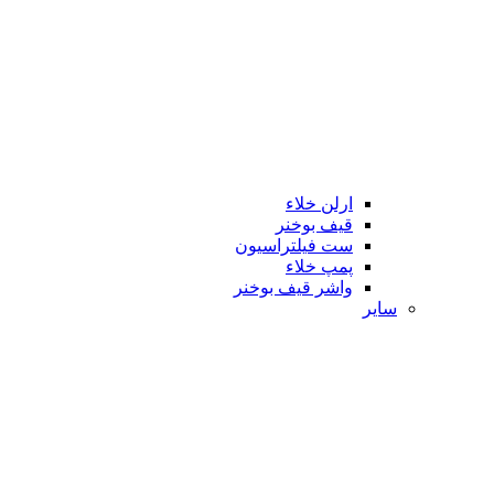
ارلن خلاء
قیف بوخنر
ست فیلتراسیون
پمپ خلاء
واشر قیف بوخنر
سایر