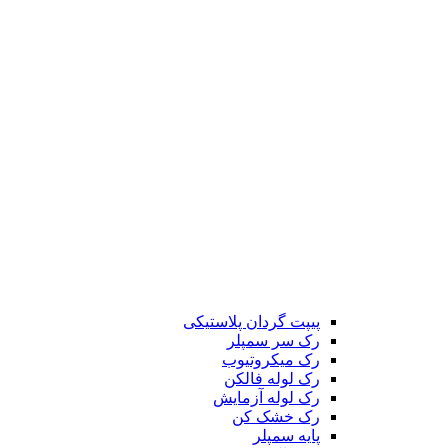
پیپت گردان پلاستیکی
رک سر سمپلر
رک میکروتیوب
رک لوله فالکن
رک لوله آزمایش
رک خشک کن
پایه سمپلر