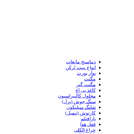
دماسنج مایعات
انواع پیپت پُرکن
پوار بورت
مگنت
مگنت گیر
کاغذ پی اچ
محلول کالیبراسیون
سنگ جوش (پرل)
شلنگ سیلیکون
کارتوش (تیمبل)
پارافیلم
قفل هوا
چراغ الکلی