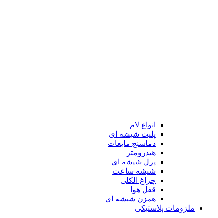
انواع لام
پلیت شیشه ای
دماسنج مایعات
هیدرومتر
پرل شیشه ای
شیشه ساعت
چراغ الکلی
قفل هوا
همزن شیشه ای
ملزومات پلاستیکی