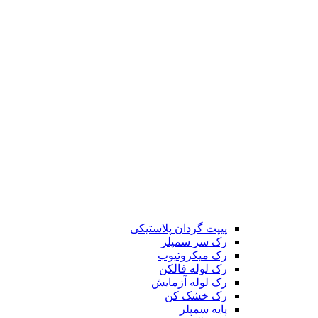
پیپت گردان پلاستیکی
رک سر سمپلر
رک میکروتیوب
رک لوله فالکن
رک لوله آزمایش
رک خشک کن
پایه سمپلر