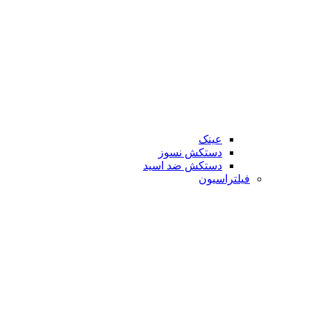
عینک
دستکش نسوز
دستکش ضد اسید
فیلتراسیون