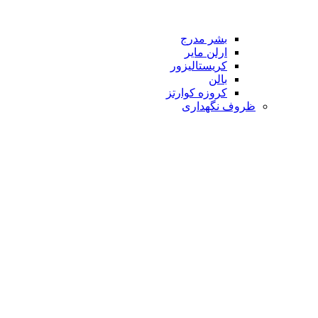
بشر مدرج
ارلن مایر
کریستالیزور
بالن
کروزه کوارتز
ظروف نگهداری