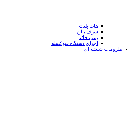
هات پلیت
شوف بالن
پمپ خلاء
اجزای دستگاه سوکسله
ملزومات شیشه ای