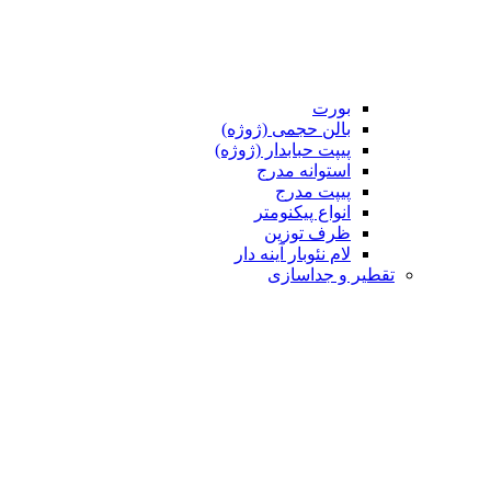
بورت
بالن حجمی (ژوژه)
پیپت حبابدار (ژوژه)
استوانه مدرج
پیپت مدرج
انواع پیکنومتر
ظرف توزین
لام نئوبار آینه دار
تقطیر و جداسازی