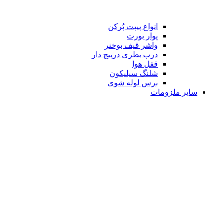
انواع پیپت پُرکن
پوار بورت
واشر قیف بوخنر
درب بطری درپیچ دار
قفل هوا
شلنگ سیلیکون
برس لوله شوی
سایر ملزومات