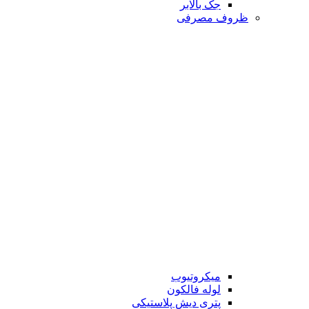
جک بالابر
ظروف مصرفی
میکروتیوب
لوله فالکون
پتری دیش پلاستیکی