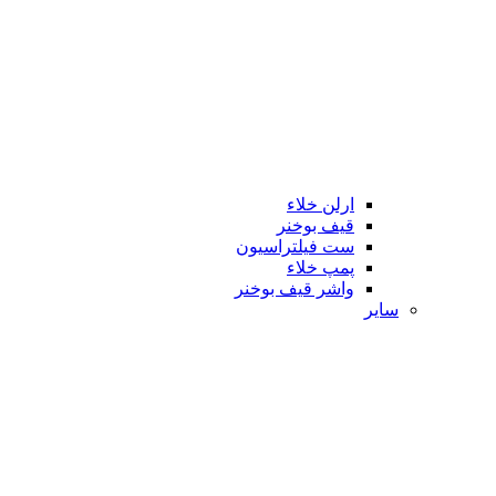
ارلن خلاء
قیف بوخنر
ست فیلتراسیون
پمپ خلاء
واشر قیف بوخنر
سایر