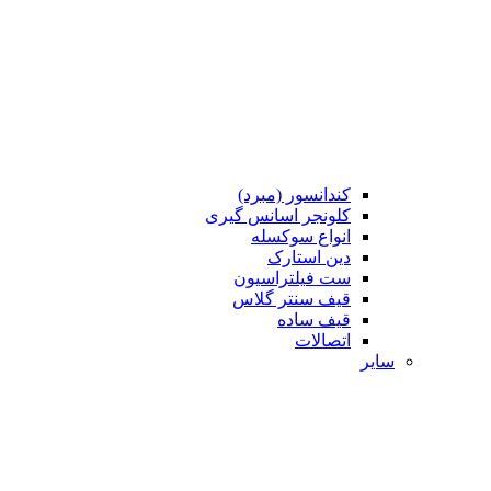
کندانسور (مبرد)
کلونجر اسانس گیری
انواع سوکسله
دین استارک
ست فیلتراسیون
قیف سنتر گلاس
قیف ساده
اتصالات
سایر