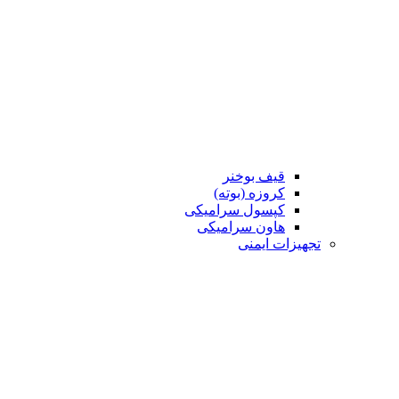
قیف بوخنر
کروزه (بوته)
کپسول سرامیکی
هاون سرامیکی
تجهیزات ایمنی