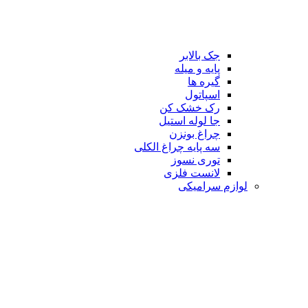
جک بالابر
پایه و میله
گیره ها
اسپاتول
رک خشک کن
جا لوله استیل
چراغ بونزن
سه پایه چراغ الکلی
توری نسوز
لانست فلزی
لوازم سرامیکی