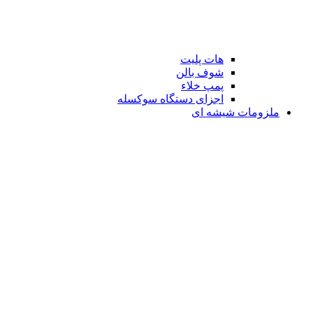
هات پلیت
شوف بالن
پمپ خلاء
اجزای دستگاه سوکسله
ملزومات شیشه ای