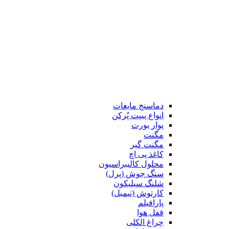
دماسنج مایعات
انواع پیپت پُرکن
پوار بورت
مگنت
مگنت گیر
کاغذ پی اچ
محلول کالیبراسیون
سنگ جوش (پرل)
شلنگ سیلیکون
کارتوش (تیمبل)
پارافیلم
قفل هوا
چراغ الکلی