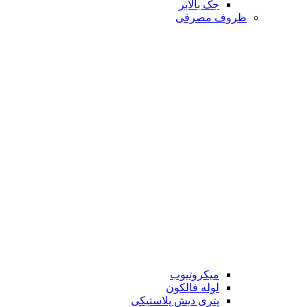
جک بالابر
ظروف مصرفی
میکروتیوب
لوله فالکون
پتری دیش پلاستیکی