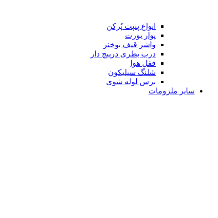
انواع پیپت پُرکن
پوار بورت
واشر قیف بوخنر
درب بطری درپیچ دار
قفل هوا
شلنگ سیلیکون
برس لوله شوی
سایر ملزومات