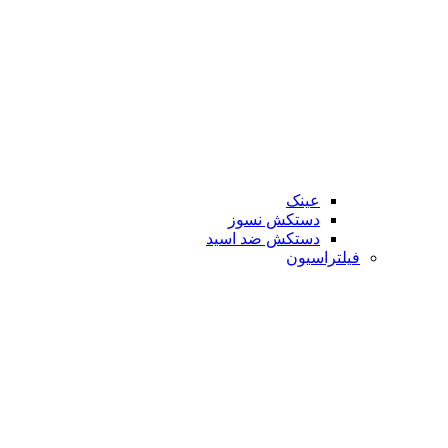
عینک
دستکش نسوز
دستکش ضد اسید
فیلتراسیون