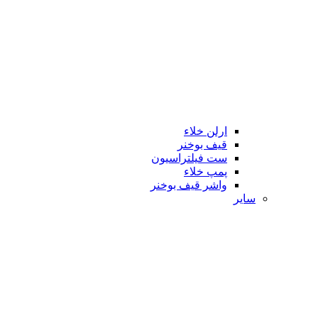
ارلن خلاء
قیف بوخنر
ست فیلتراسیون
پمپ خلاء
واشر قیف بوخنر
سایر