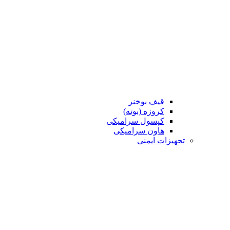
قیف بوخنر
کروزه (بوته)
کپسول سرامیکی
هاون سرامیکی
تجهیزات ایمنی