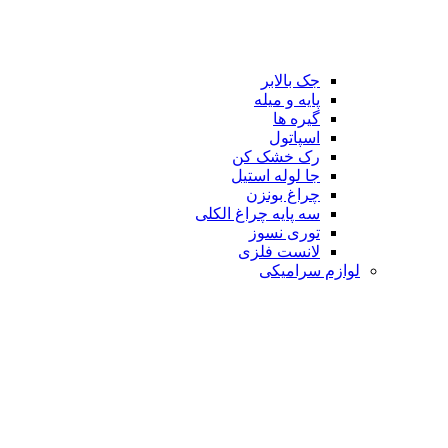
جک بالابر
پایه و میله
گیره ها
اسپاتول
رک خشک کن
جا لوله استیل
چراغ بونزن
سه پایه چراغ الکلی
توری نسوز
لانست فلزی
لوازم سرامیکی