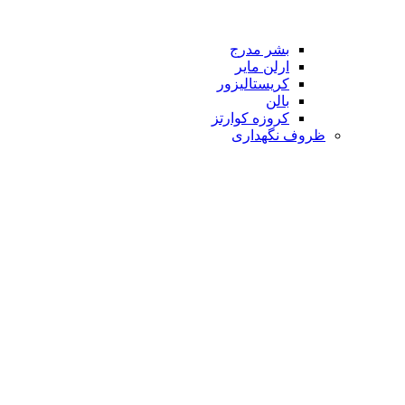
بشر مدرج
ارلن مایر
کریستالیزور
بالن
کروزه کوارتز
ظروف نگهداری