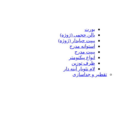
بورت
بالن حجمی (ژوژه)
پیپت حبابدار (ژوژه)
استوانه مدرج
پیپت مدرج
انواع پیکنومتر
ظرف توزین
لام نئوبار آینه دار
تقطیر و جداسازی