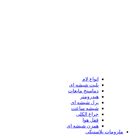
انواع لام
پلیت شیشه ای
دماسنج مایعات
هیدرومتر
پرل شیشه ای
شیشه ساعت
چراغ الکلی
قفل هوا
همزن شیشه ای
ملزومات پلاستیکی