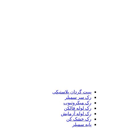
پیپت گردان پلاستیکی
رک سر سمپلر
رک میکروتیوب
رک لوله فالکن
رک لوله آزمایش
رک خشک کن
پایه سمپلر