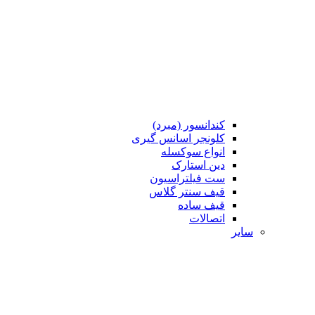
کندانسور (مبرد)
کلونجر اسانس گیری
انواع سوکسله
دین استارک
ست فیلتراسیون
قیف سنتر گلاس
قیف ساده
اتصالات
سایر