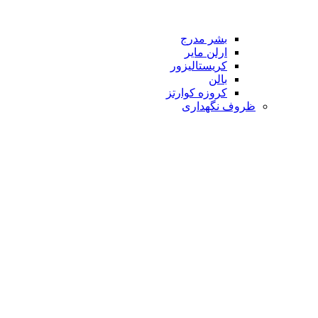
بشر مدرج
ارلن مایر
کریستالیزور
بالن
کروزه کوارتز
ظروف نگهداری