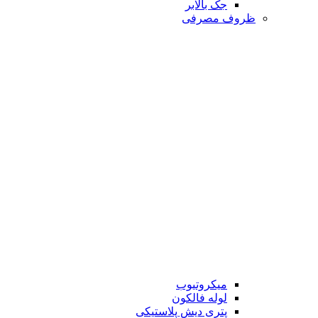
جک بالابر
ظروف مصرفی
میکروتیوب
لوله فالکون
پتری دیش پلاستیکی