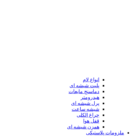
انواع لام
پلیت شیشه ای
دماسنج مایعات
هیدرومتر
پرل شیشه ای
شیشه ساعت
چراغ الکلی
قفل هوا
همزن شیشه ای
ملزومات پلاستیکی