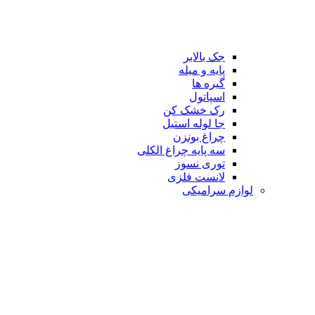
جک بالابر
پایه و میله
گیره ها
اسپاتول
رک خشک کن
جا لوله استیل
چراغ بونزن
سه پایه چراغ الکلی
توری نسوز
لانست فلزی
لوازم سرامیکی