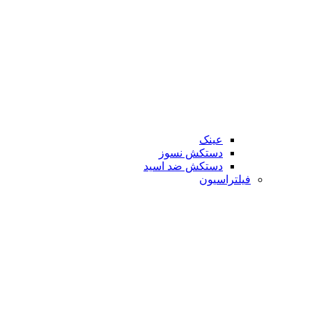
عینک
دستکش نسوز
دستکش ضد اسید
فیلتراسیون