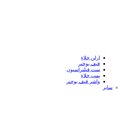
ارلن خلاء
قیف بوخنر
ست فیلتراسیون
پمپ خلاء
واشر قیف بوخنر
سایر