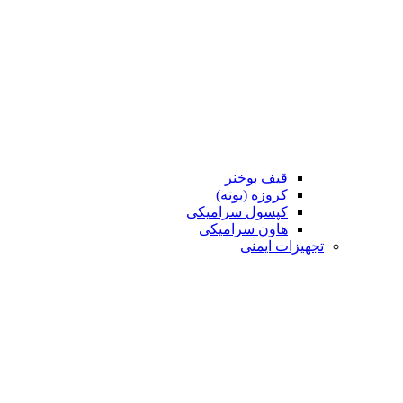
قیف بوخنر
کروزه (بوته)
کپسول سرامیکی
هاون سرامیکی
تجهیزات ایمنی