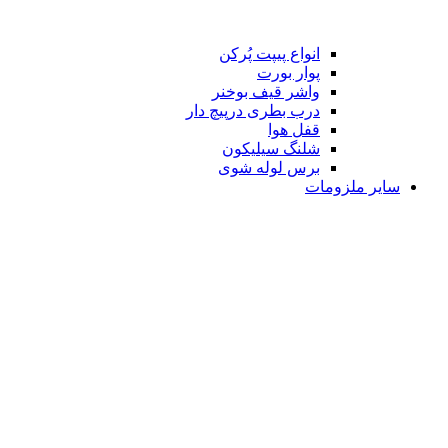
انواع پیپت پُرکن
پوار بورت
واشر قیف بوخنر
درب بطری درپیچ دار
قفل هوا
شلنگ سیلیکون
برس لوله شوی
سایر ملزومات