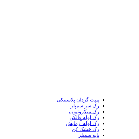
پیپت گردان پلاستیکی
رک سر سمپلر
رک میکروتیوب
رک لوله فالکن
رک لوله آزمایش
رک خشک کن
پایه سمپلر