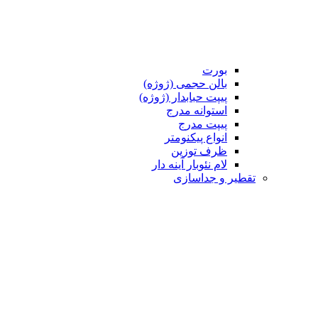
بورت
بالن حجمی (ژوژه)
پیپت حبابدار (ژوژه)
استوانه مدرج
پیپت مدرج
انواع پیکنومتر
ظرف توزین
لام نئوبار آینه دار
تقطیر و جداسازی