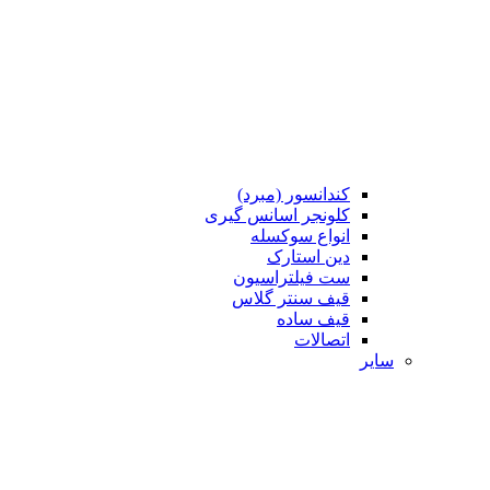
کندانسور (مبرد)
کلونجر اسانس گیری
انواع سوکسله
دین استارک
ست فیلتراسیون
قیف سنتر گلاس
قیف ساده
اتصالات
سایر