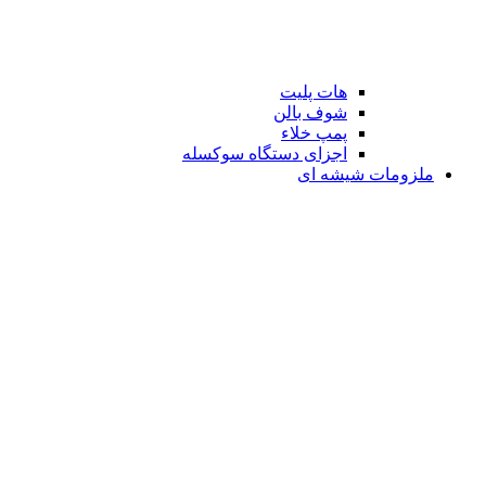
هات پلیت
شوف بالن
پمپ خلاء
اجزای دستگاه سوکسله
ملزومات شیشه ای