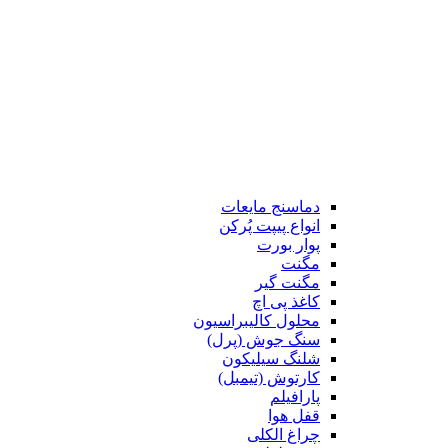
دماسنج مایعات
انواع پیپت پُرکن
پوار بورت
مگنت
مگنت گیر
کاغذ پی اچ
محلول کالیبراسیون
سنگ جوش (پرل)
شلنگ سیلیکون
کارتوش (تیمبل)
پارافیلم
قفل هوا
چراغ الکلی