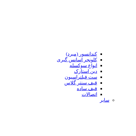
کندانسور (مبرد)
کلونجر اسانس گیری
انواع سوکسله
دین استارک
ست فیلتراسیون
قیف سنتر گلاس
قیف ساده
اتصالات
سایر