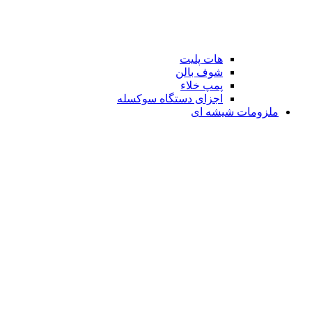
هات پلیت
شوف بالن
پمپ خلاء
اجزای دستگاه سوکسله
ملزومات شیشه ای