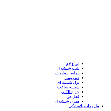
انواع لام
پلیت شیشه ای
دماسنج مایعات
هیدرومتر
پرل شیشه ای
شیشه ساعت
چراغ الکلی
قفل هوا
همزن شیشه ای
ملزومات پلاستیکی