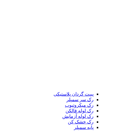
پیپت گردان پلاستیکی
رک سر سمپلر
رک میکروتیوب
رک لوله فالکن
رک لوله آزمایش
رک خشک کن
پایه سمپلر