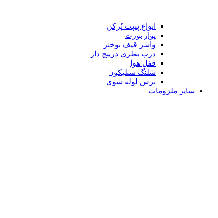
انواع پیپت پُرکن
پوار بورت
واشر قیف بوخنر
درب بطری درپیچ دار
قفل هوا
شلنگ سیلیکون
برس لوله شوی
سایر ملزومات