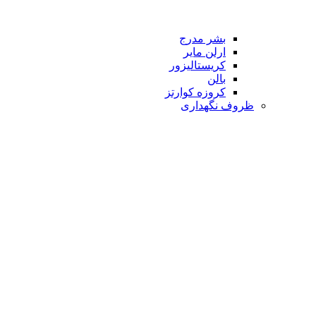
بشر مدرج
ارلن مایر
کریستالیزور
بالن
کروزه کوارتز
ظروف نگهداری