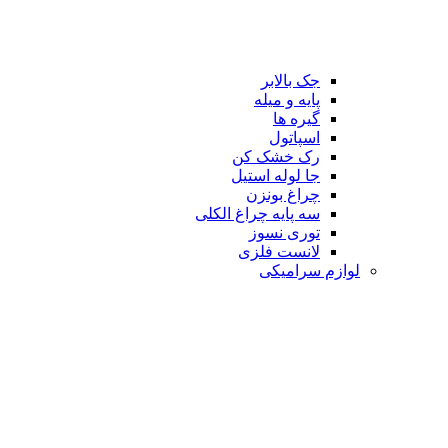
جک بالابر
پایه و میله
گیره ها
اسپاتول
رک خشک کن
جا لوله استیل
چراغ بونزن
سه پایه چراغ الکلی
توری نسوز
لانست فلزی
لوازم سرامیکی