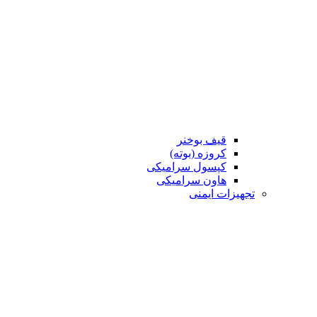
قیف بوخنر
کروزه (بوته)
کپسول سرامیکی
هاون سرامیکی
تجهیزات ایمنی