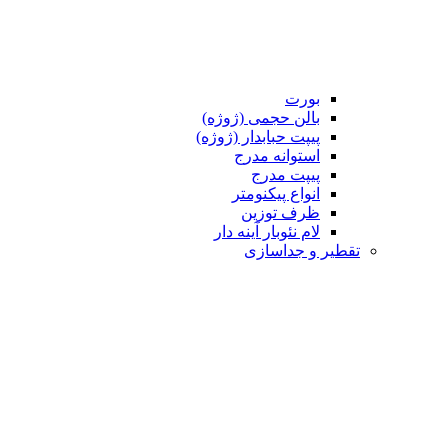
بورت
بالن حجمی (ژوژه)
پیپت حبابدار (ژوژه)
استوانه مدرج
پیپت مدرج
انواع پیکنومتر
ظرف توزین
لام نئوبار آینه دار
تقطیر و جداسازی