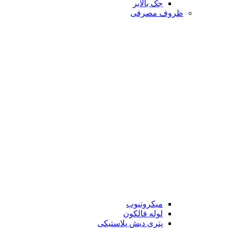
جک بالابر
ظروف مصرفی
میکروتیوب
لوله فالکون
پتری دیش پلاستیکی