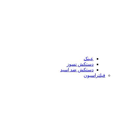
عینک
دستکش نسوز
دستکش ضد اسید
فیلتراسیون