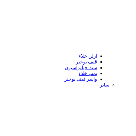
ارلن خلاء
قیف بوخنر
ست فیلتراسیون
پمپ خلاء
واشر قیف بوخنر
سایر