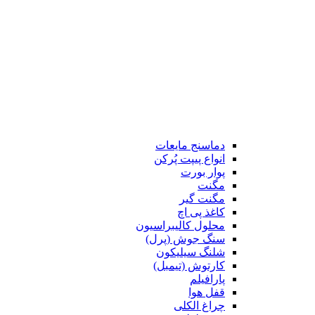
دماسنج مایعات
انواع پیپت پُرکن
پوار بورت
مگنت
مگنت گیر
کاغذ پی اچ
محلول کالیبراسیون
سنگ جوش (پرل)
شلنگ سیلیکون
کارتوش (تیمبل)
پارافیلم
قفل هوا
چراغ الکلی