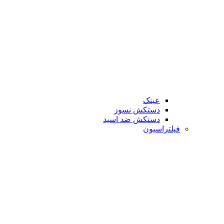
عینک
دستکش نسوز
دستکش ضد اسید
فیلتراسیون