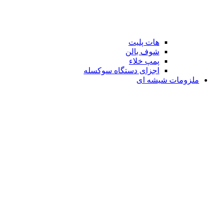
هات پلیت
شوف بالن
پمپ خلاء
اجزای دستگاه سوکسله
ملزومات شیشه ای