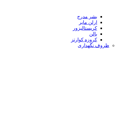
بشر مدرج
ارلن مایر
کریستالیزور
بالن
کروزه کوارتز
ظروف نگهداری