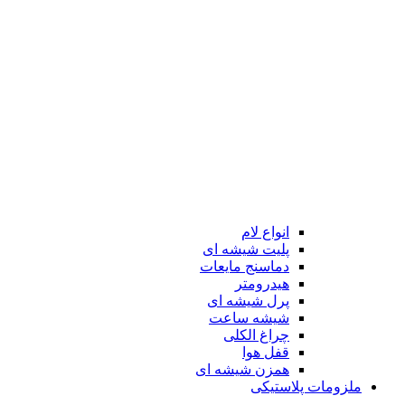
انواع لام
پلیت شیشه ای
دماسنج مایعات
هیدرومتر
پرل شیشه ای
شیشه ساعت
چراغ الکلی
قفل هوا
همزن شیشه ای
ملزومات پلاستیکی