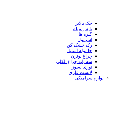
جک بالابر
پایه و میله
گیره ها
اسپاتول
رک خشک کن
جا لوله استیل
چراغ بونزن
سه پایه چراغ الکلی
توری نسوز
لانست فلزی
لوازم سرامیکی