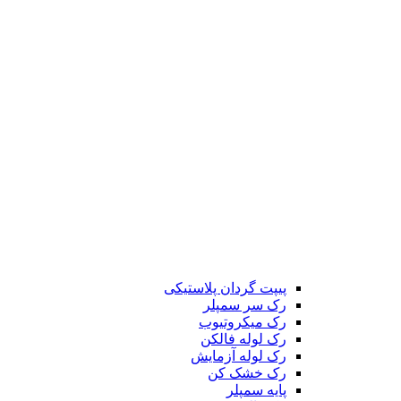
پیپت گردان پلاستیکی
رک سر سمپلر
رک میکروتیوب
رک لوله فالکن
رک لوله آزمایش
رک خشک کن
پایه سمپلر