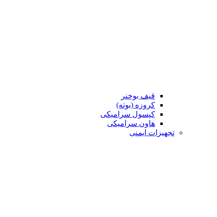
قیف بوخنر
کروزه (بوته)
کپسول سرامیکی
هاون سرامیکی
تجهیزات ایمنی