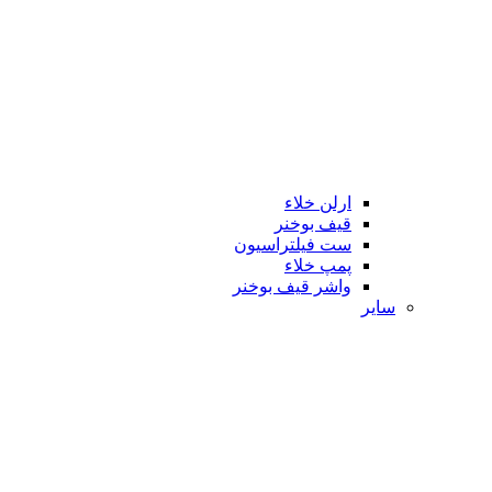
ارلن خلاء
قیف بوخنر
ست فیلتراسیون
پمپ خلاء
واشر قیف بوخنر
سایر