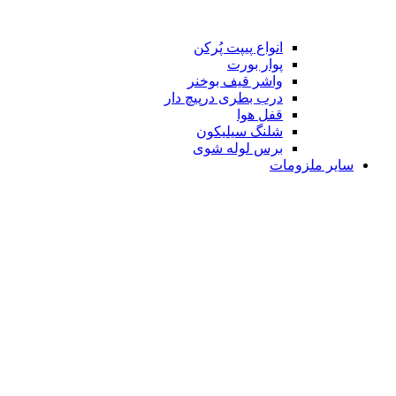
انواع پیپت پُرکن
پوار بورت
واشر قیف بوخنر
درب بطری درپیچ دار
قفل هوا
شلنگ سیلیکون
برس لوله شوی
سایر ملزومات