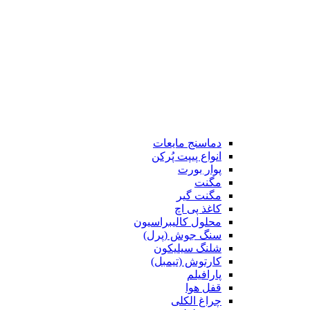
دماسنج مایعات
انواع پیپت پُرکن
پوار بورت
مگنت
مگنت گیر
کاغذ پی اچ
محلول کالیبراسیون
سنگ جوش (پرل)
شلنگ سیلیکون
کارتوش (تیمبل)
پارافیلم
قفل هوا
چراغ الکلی