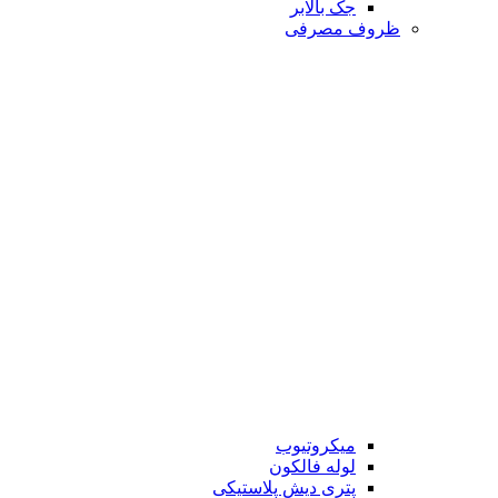
جک بالابر
ظروف مصرفی
میکروتیوب
لوله فالکون
پتری دیش پلاستیکی