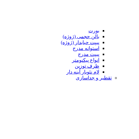
بورت
بالن حجمی (ژوژه)
پیپت حبابدار (ژوژه)
استوانه مدرج
پیپت مدرج
انواع پیکنومتر
ظرف توزین
لام نئوبار آینه دار
تقطیر و جداسازی