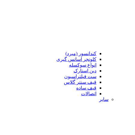
کندانسور (مبرد)
کلونجر اسانس گیری
انواع سوکسله
دین استارک
ست فیلتراسیون
قیف سنتر گلاس
قیف ساده
اتصالات
سایر