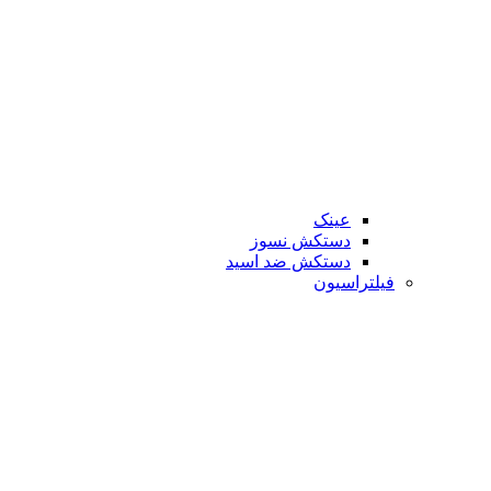
عینک
دستکش نسوز
دستکش ضد اسید
فیلتراسیون