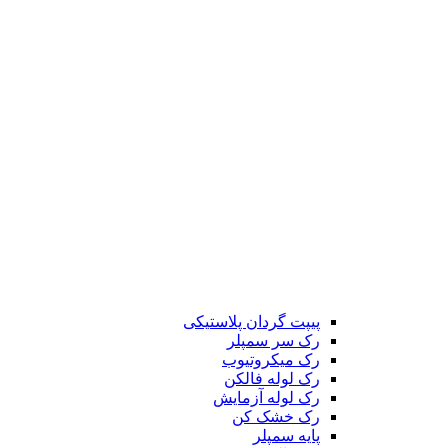
پیپت گردان پلاستیکی
رک سر سمپلر
رک میکروتیوب
رک لوله فالکن
رک لوله آزمایش
رک خشک کن
پایه سمپلر