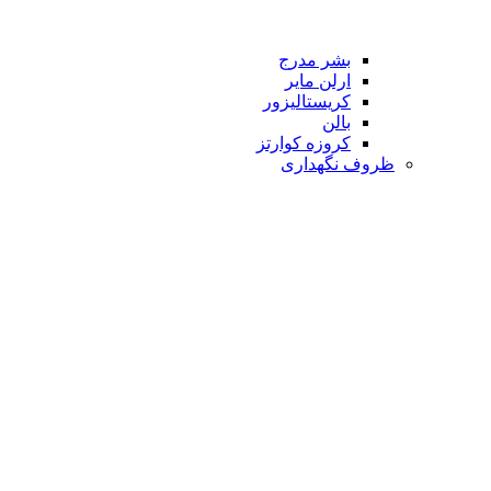
بشر مدرج
ارلن مایر
کریستالیزور
بالن
کروزه کوارتز
ظروف نگهداری