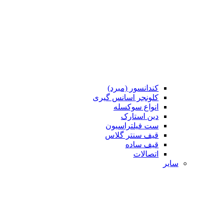
کندانسور (مبرد)
کلونجر اسانس گیری
انواع سوکسله
دین استارک
ست فیلتراسیون
قیف سنتر گلاس
قیف ساده
اتصالات
سایر