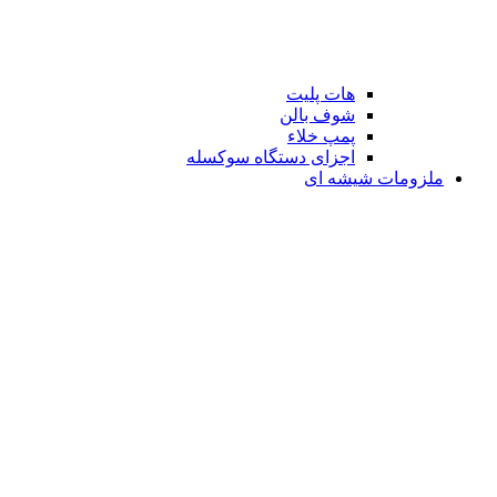
هات پلیت
شوف بالن
پمپ خلاء
اجزای دستگاه سوکسله
ملزومات شیشه ای