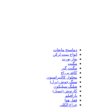
دماسنج مایعات
انواع پیپت پُرکن
پوار بورت
مگنت
مگنت گیر
کاغذ پی اچ
محلول کالیبراسیون
سنگ جوش (پرل)
شلنگ سیلیکون
کارتوش (تیمبل)
پارافیلم
قفل هوا
چراغ الکلی