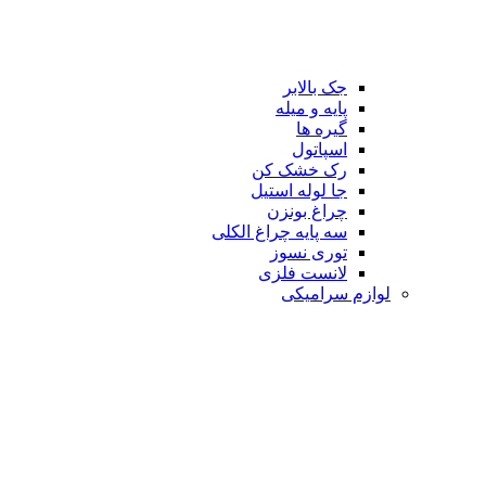
جک بالابر
پایه و میله
گیره ها
اسپاتول
رک خشک کن
جا لوله استیل
چراغ بونزن
سه پایه چراغ الکلی
توری نسوز
لانست فلزی
لوازم سرامیکی