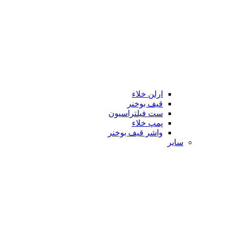
ارلن خلاء
قیف بوخنر
ست فیلتراسیون
پمپ خلاء
واشر قیف بوخنر
سایر