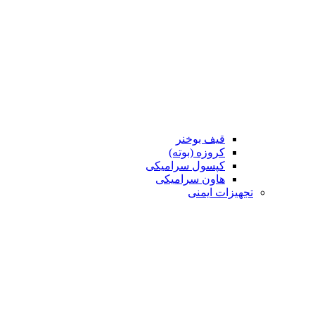
قیف بوخنر
کروزه (بوته)
کپسول سرامیکی
هاون سرامیکی
تجهیزات ایمنی