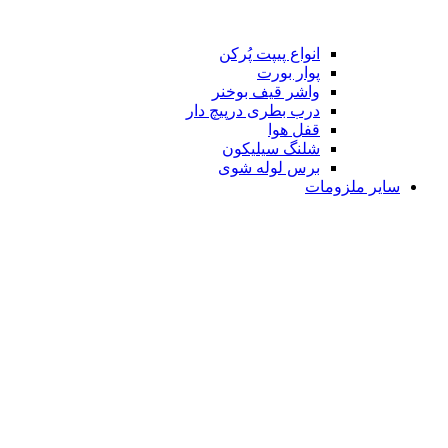
انواع پیپت پُرکن
پوار بورت
واشر قیف بوخنر
درب بطری درپیچ دار
قفل هوا
شلنگ سیلیکون
برس لوله شوی
سایر ملزومات