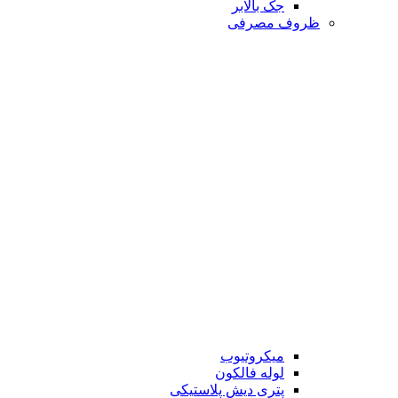
جک بالابر
ظروف مصرفی
میکروتیوب
لوله فالکون
پتری دیش پلاستیکی