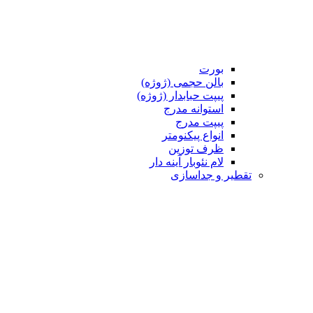
بورت
بالن حجمی (ژوژه)
پیپت حبابدار (ژوژه)
استوانه مدرج
پیپت مدرج
انواع پیکنومتر
ظرف توزین
لام نئوبار آینه دار
تقطیر و جداسازی