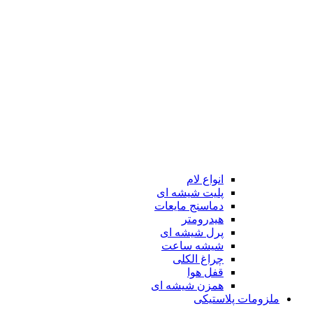
انواع لام
پلیت شیشه ای
دماسنج مایعات
هیدرومتر
پرل شیشه ای
شیشه ساعت
چراغ الکلی
قفل هوا
همزن شیشه ای
ملزومات پلاستیکی